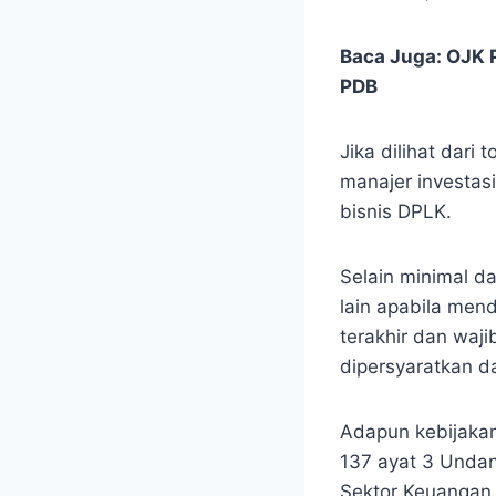
Baca Juga:
OJK P
PDB
Jika dilihat dari
manajer investas
bisnis DPLK.
Selain minimal d
lain apabila mend
terakhir dan waji
dipersyaratkan da
Adapun kebijakan
137 ayat 3 Unda
Sektor Keuangan