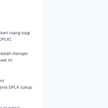
beri ruang bagi
(DPLK).
adalah manajer
aat ini
ent
isnis DPLK cukup
 investasi