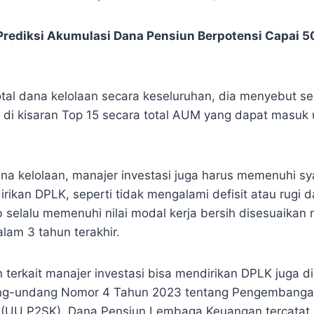
rediksi Akumulasi Dana Pensiun Berpotensi Capai 50
 total dana kelolaan secara keseluruhan, dia menyebut s
i di kisaran Top 15 secara total AUM yang dapat masu
ana kelolaan, manajer investasi juga harus memenuhi s
irikan DPLK, seperti tidak mengalami defisit atau rugi 
b selalu memenuhi nilai modal kerja bersih disesuaikan
lam 3 tahun terakhir.
 terkait manajer investasi bisa mendirikan DPLK juga d
ng-undang Nomor 4 Tahun 2023 tentang Pengembanga
 (UU P2SK). Dana Pensiun Lembaga Keuangan tercatat