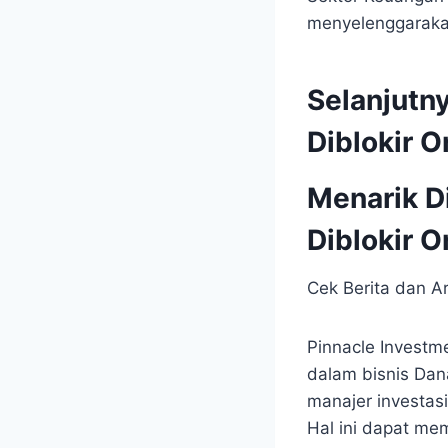
menyelenggarakan
Selanjutn
Diblokir O
Menarik D
Diblokir O
Cek Berita dan Ar
Pinnacle Investm
dalam bisnis Dan
manajer investas
Hal⁣ ini dapat me