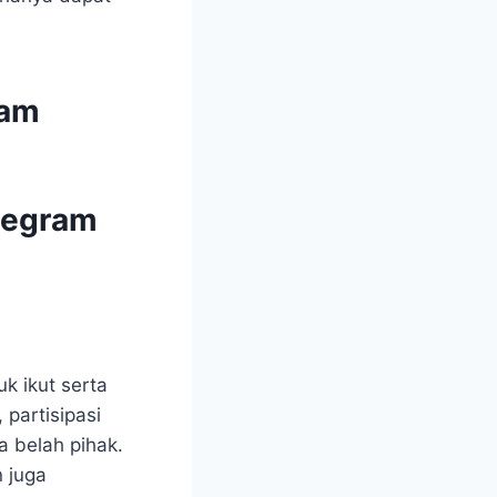
ram
legram
k ikut serta
partisipasi
 belah pihak.
n juga