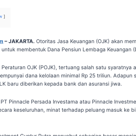
w
om
–
JAKARTA.
Otoritas Jasa Keuangan (OJK) akan mem
si untuk membentuk Dana Pensiun Lembaga Keuangan 
Peraturan OJK (POJK), tertuang salah satu syaratnya 
empunyai dana kelolaan minimal Rp 25 triliun. Adapun s
 baru diberikan kepada bank dan asuransi jiwa.
, PT Pinnacle Persada Investama atau Pinnacle Investm
ara keseluruhan, minat terhadap peluang masuk ke b
estment Guntur Putra menyebut sebagian besar manajer