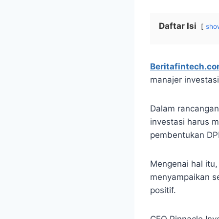
Daftar Isi
sho
Beritafintech.c
manajer investa
Dalam rancangan 
investasi harus m
pembentukan DPLK
Mengenai hal itu
menyampaikan sec
positif.
CEO Pinnacle Inv