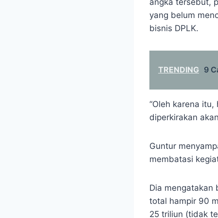
angka tersebut, 
yang belum menca
bisnis DPLK.
TRENDING
9 C
“Oleh karena itu
diperkirakan aka
Guntur menyampai
membatasi kegiat
Dia mengatakan b
total hampir 90 m
25 triliun (tidak