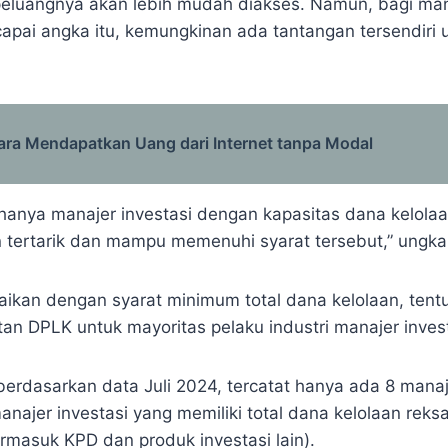
peluangnya akan lebih mudah diakses. Namun, bagi man
pai angka itu, kemungkinan ada tantangan tersendiri 
ara Mendapatkan Uang dari Internet tanpa Modal
, hanya manajer investasi dengan kapasitas dana kelol
n tertarik dan mampu memenuhi syarat tersebut,” ungk
kan dengan syarat minimum total dana kelolaan, tent
an DPLK untuk mayoritas pelaku industri manajer inves
erdasarkan data Juli 2024, tercatat hanya ada 8 manaje
anajer investasi yang memiliki total dana kelolaan reks
 termasuk KPD dan produk investasi lain).