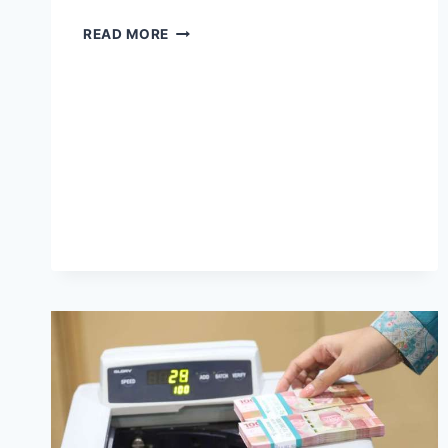
MULAI
READ MORE
TAHUN
DEPAN
OJK
TURUNKAN
BUNGA
PINJOL
JADI
0,3%