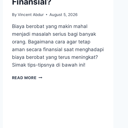
Finansial?
By
Vincent Abdur
August 5, 2026
Biaya berobat yang makin mahal
menjadi masalah serius bagi banyak
orang. Bagaimana cara agar tetap
aman secara finansial saat menghadapi
biaya berobat yang terus meningkat?
Simak tips-tipsnya di bawah ini!
BIAYA
READ MORE
BEROBAT
MAKIN
MAHAL,
GIMANA
BIAR
TETAP
AMAN
SECARA