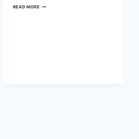
GOTO
READ MORE
CETAK
LABA
BERSIH
RP252
MILIAR,
FINTECH
JADI
PENOPANG
UTAMA