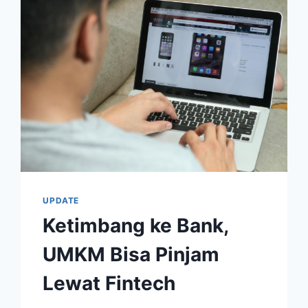
MILIAR
PADA
KUARTAL
I-
2026
UPDATE
Ketimbang ke Bank,
UMKM Bisa Pinjam
Lewat Fintech