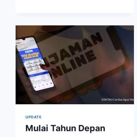
MANIS,
KB
BANK
OPTIMISTIS
KINERJA
SEMESTER
I
LEBIH
BAIK
UPDATE
Mulai Tahun Depan