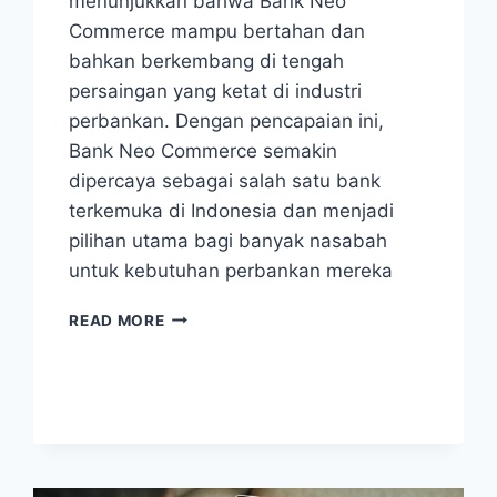
menunjukkan bahwa Bank Neo
Commerce mampu bertahan dan
bahkan berkembang di tengah
persaingan yang ketat di industri
perbankan. Dengan pencapaian ini,
Bank Neo Commerce semakin
dipercaya sebagai salah satu bank
terkemuka di Indonesia dan menjadi
pilihan utama bagi banyak nasabah
untuk kebutuhan perbankan mereka
BANK
READ MORE
NEO
COMMERCE
(BBYB)
BUKUKAN
LABA
RP
136,98