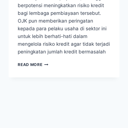
berpotensi meningkatkan risiko kredit
bagi lembaga pembiayaan tersebut.
OJK pun memberikan peringatan
kepada para pelaku usaha di sektor ini
untuk lebih berhati-hati dalam
mengelola risiko kredit agar tidak terjadi
peningkatan jumlah kredit bermasalah
OJK
READ MORE
SEBUT
GELOMBANG
PHK
DAPAT
PENGARUHI
PEMBIAYAAN
MULTIFINANCE
DAN
FINTECH
LENDING