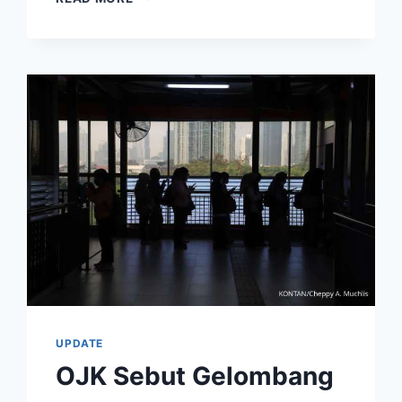
KE
BANK,
UMKM
BISA
PINJAM
LEWAT
FINTECH
UPDATE
OJK Sebut Gelombang