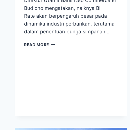
Direktur Utama Bank Neo Commerce Eri
Budiono mengatakan, naiknya BI
Rate akan berpengaruh besar pada
dinamika industri perbankan, terutama
dalam penentuan bunga simpanan….
BANK
READ MORE
NEO
COMMERCE
BERSIAP
HADAPI
PERSAINGAN
DPK
PASCA
KENAIKAN
BI
RATE