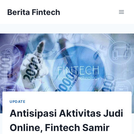
Skip
Berita Fintech
to
content
UPDATE
Antisipasi Aktivitas Judi
Online, Fintech Samir