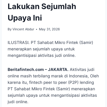
Lakukan Sejumlah
Upaya Ini
By
Vincent Abdur
May 31, 2026
ILUSTRASI. PT Sahabat Mikro Fintek (Samir)
menerapkan sejumlah upaya untuk
mengantisipasi aktivitas judi online.
Beritafintech.com –
JAKARTA.
Aktivitas judi
online masih terbilang marak di Indonesia, Oleh
karena itu, fintech peer to peer (P2P) lending
PT Sahabat Mikro Fintek (Samir) menerapkan
sejumlah upaya untuk mengantisipasi aktivitas
judi online.