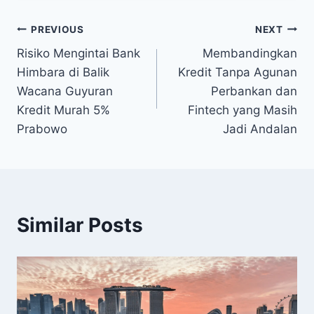
Post
PREVIOUS
NEXT
Risiko Mengintai Bank
Membandingkan
navigation
Himbara di Balik
Kredit Tanpa Agunan
Wacana Guyuran
Perbankan dan
Kredit Murah 5%
Fintech yang Masih
Prabowo
Jadi Andalan
Similar Posts