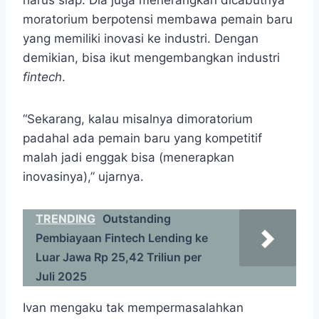
harus siap. Dia juga menerangkan dicabutnya
moratorium berpotensi membawa pemain baru
yang memiliki inovasi ke industri. Dengan
demikian, bisa ikut mengembangkan industri
fintech
.
“Sekarang, kalau misalnya dimoratorium
padahal ada pemain baru yang kompetitif
malah jadi enggak bisa (menerapkan
inovasinya),” ujarnya.
TRENDING
Outstanding
Pembiayaan Fintech Lending ke
Luar Jawa Rp 25,42 Triliun per
Juli 2025
Ivan mengaku tak mempermasalahkan