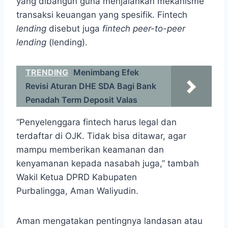
yang dibangun guna menjalankan mekanisme
transaksi keuangan yang spesifik. Fintech
lending
disebut juga
fintech peer-to-peer
lending
(lending).
TRENDING
Menimbang Efek
Revisi Aturan DHE SDA Bagi Bank
Penadah Term Deposit Valas
“Penyelenggara fintech harus legal dan
terdaftar di OJK. Tidak bisa ditawar, agar
mampu memberikan keamanan dan
kenyamanan kepada nasabah juga,” tambah
Wakil Ketua DPRD Kabupaten
Purbalingga, Aman Waliyudin.
Aman mengatakan pentingnya landasan atau