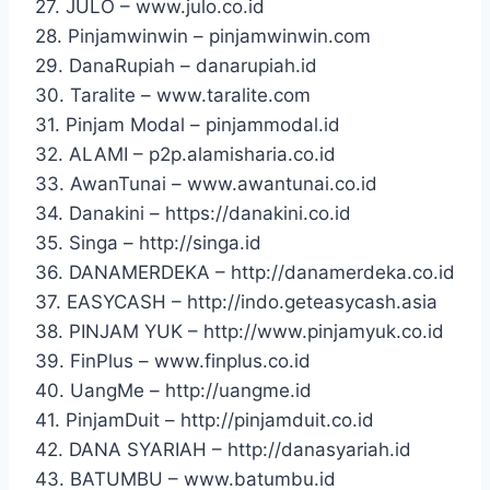
27. JULO – www.julo.co.id
28. Pinjamwinwin – pinjamwinwin.com
29. DanaRupiah – danarupiah.id
30. Taralite – www.taralite.com
31. Pinjam Modal – pinjammodal.id
32. ALAMI – p2p.alamisharia.co.id
33. AwanTunai – www.awantunai.co.id
34. Danakini – https://danakini.co.id
35. Singa – http://singa.id
36. DANAMERDEKA – http://danamerdeka.co.id
37. EASYCASH – http://indo.geteasycash.asia
38. PINJAM YUK – http://www.pinjamyuk.co.id
39. FinPlus – www.finplus.co.id
40. UangMe – http://uangme.id
41. PinjamDuit – http://pinjamduit.co.id
42. DANA SYARIAH – http://danasyariah.id
43. BATUMBU – www.batumbu.id