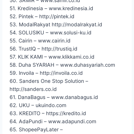
50. SAMIR – www.samir.co.id
51. Kredinesia – www.kredinesia.id
52. Pintek – http://pintek.id
53. ModalRakyat http://modalrakyat.id
54. SOLUSIKU – www.solusi-ku.id
55. Cairin – www.cairin.id
56. TrustIQ – http://trustiq.id
57. KLIK KAMI – www.klikkami.co.id
58. Duha SYARIAH – www.duhasyariah.com
59. Invoila – http://invoila.co.id
60. Sanders One Stop Solution –
http://sanders.co.id
61. DanaBagus – www.danabagus.id
62. UKU – ukuindo.com
63. KREDITO – https://kredito.id
64. AdaPundi – www.adapundi.com
65. ShopeePayLater –