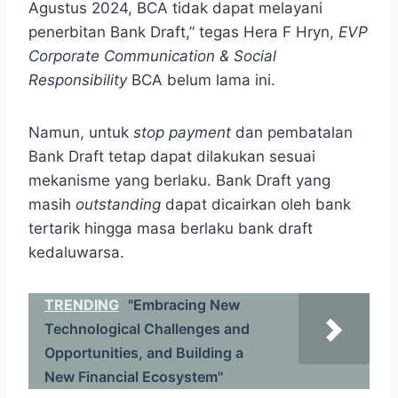
Agustus 2024, BCA tidak dapat melayani
penerbitan Bank Draft,” tegas Hera F Hryn,
EVP
Corporate Communication & Social
Responsibility
BCA belum lama ini.
Namun, untuk
stop payment
dan pembatalan
Bank Draft tetap dapat dilakukan sesuai
mekanisme yang berlaku. Bank Draft yang
masih
outstanding
dapat dicairkan oleh bank
tertarik hingga masa berlaku bank draft
kedaluwarsa.
TRENDING
"Embracing New
Technological Challenges and
Opportunities, and Building a
New Financial Ecosystem"