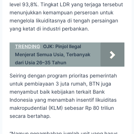
level 93,8%. Tingkat LDR yang terjaga tersebut
menunjukkan kemampuan perseroan untuk
mengelola likuiditasnya di tengah persaingan
yang ketat di industri perbankan.
TRENDING
OJK: Pinjol Ilegal
Menjerat Semua Usia, Terbanyak
dari Usia 26–35 Tahun
Seiring dengan program prioritas pemerintah
untuk pembiayaan 3 juta rumah, BTN juga
menyambut baik kebijakan terkait Bank
Indonesia yang menambah insentif likuiditas
makropudential (KLM) sebesar Rp 80 triliun
secara bertahap.
“Namun penambahan jumlah unit yang harus