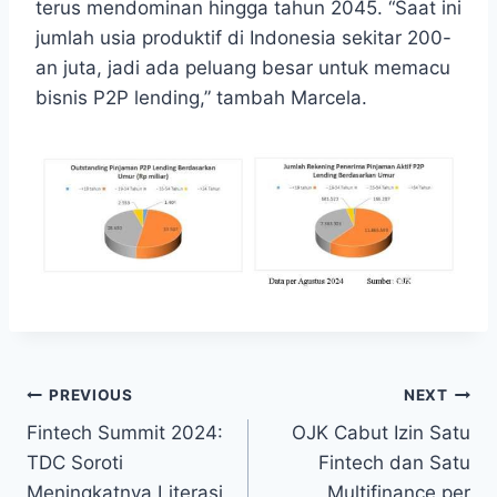
terus mendominan hingga tahun 2045. “Saat ini
jumlah usia produktif di Indonesia sekitar 200-
an juta, jadi ada peluang besar untuk memacu
bisnis P2P lending,” tambah Marcela.
Post
PREVIOUS
NEXT
Fintech Summit 2024:
OJK Cabut Izin Satu
navigation
TDC Soroti
Fintech dan Satu
Meningkatnya Literasi
Multifinance per