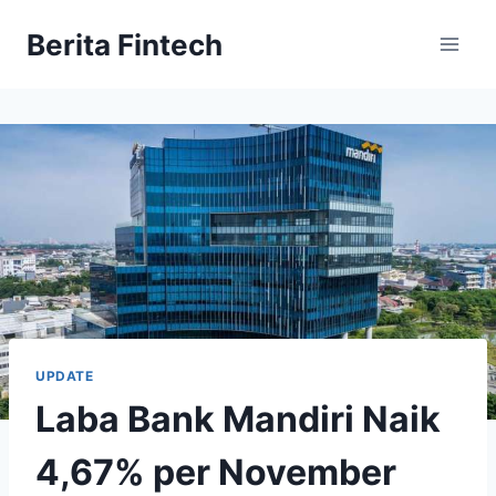
Skip
Berita Fintech
to
content
UPDATE
Laba Bank Mandiri Naik
4,67% per November