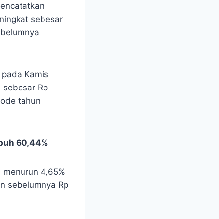
mencatatkan
ningkat sebesar
sebelumnya
n pada Kamis
s sebesar Rp
iode tahun
umbuh 60,44%
al menurun 4,65%
hun sebelumnya Rp