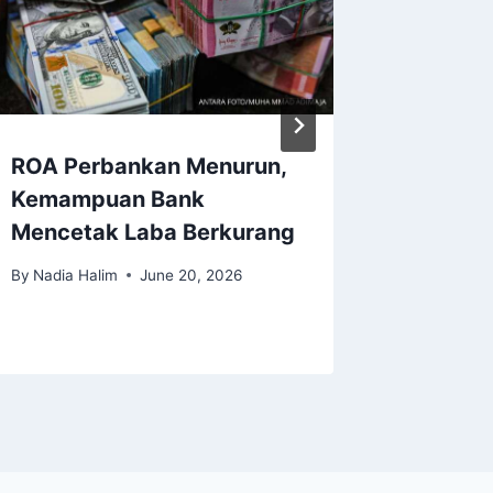
ROA Perbankan Menurun,
Masa D
Kemampuan Bank
Apakah
Mencetak Laba Berkurang
Lenyap
By
Nadia Halim
June 20, 2026
By
Nadia H