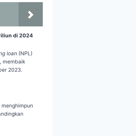
n
iliun di 2024
ng loan
(NPL)
4, membaik
ber 2023.
il menghimpun
bandingkan