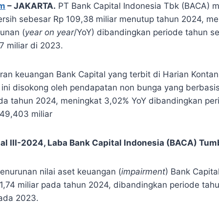
om
– JAKARTA.
PT Bank Capital Indonesia Tbk (BACA) 
ersih sebesar Rp 109,38 miliar menutup tahun 2024, me
unan (
year on year
/YoY) dibandingkan periode tahun 
 miliar di 2023.
ran keuangan Bank Capital yang terbit di Harian Konta
ih ini disokong oleh pendapatan non bunga yang berbasi
ada tahun 2024, meningkat 3,02% YoY dibandingkan per
49,403 miliar
al III-2024, Laba Bank Capital Indonesia (BACA) T
enurunan nilai aset keuangan (
impairment
) Bank Capit
1,74 miliar pada tahun 2024, dibandingkan periode ta
pada 2023.