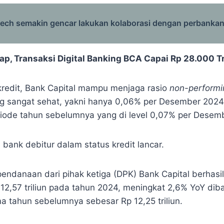
tech semakin gencar lakukan kolaborasi dengan perbanka
p, Transaksi Digital Banking BCA Capai Rp 28.000 Tr
s kredit, Bank Capital mampu menjaga rasio
non-performi
ang sangat sehat, yakni hanya 0,06% per Desember 202
iode tahun sebelumnya yang di level 0,07% per Desem
 bank debitur dalam status kredit lancar.
 pendanaan dari pihak ketiga (DPK) Bank Capital berhas
p
12,57 triliun pada tahun 2024, meningkat 2,6% YoY di
ma tahun sebelumnya sebesar Rp
12,25 triliun.