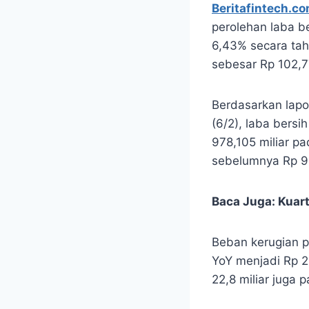
Beritafintech.c
perolehan laba b
6,43% secara tah
sebesar Rp 102,77
Berdasarkan lapo
(6/2), laba bers
978,105 miliar p
sebelumnya Rp
9
Baca Juga:
Kuart
Beban kerugian p
YoY menjadi Rp 2
22,8 miliar juga 