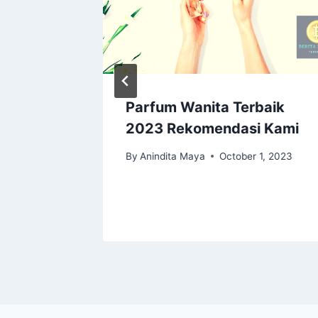
ank
Parfum Wanita Terbaik
,19%
2023 Rekomendasi Kami
24
By
Anindita Maya
October 1, 2023
29, 2024