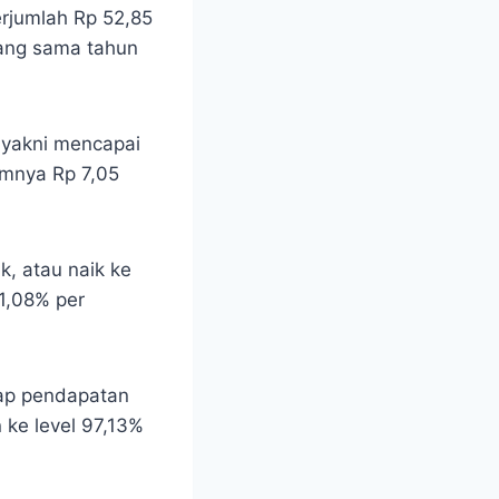
erjumlah Rp 52,85
yang sama tahun
 yakni mencapai
umnya Rp 7,05
, atau naik ke
1,08% per
adap pendapatan
ke level 97,13%