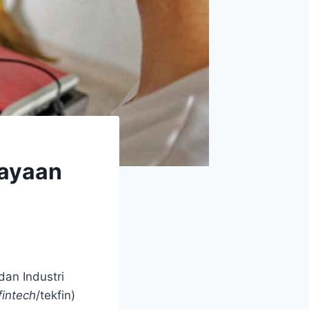
cayaan
an Industri
fintech
/tekfin)