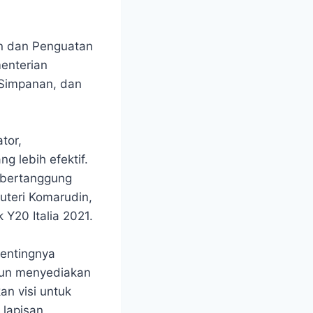
n dan Penguatan
enterian
 Simpanan, dan
tor,
g lebih efektif.
 bertanggung
Puteri Komarudin,
 Y20 Italia 2021.
pentingnya
 pun menyediakan
n visi untuk
 lapisan