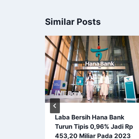
Similar Posts
 Mulai
Laba Bersih Hana Bank
h
Turun Tipis 0,96% Jadi Rp
an
453,20 Miliar Pada 2023