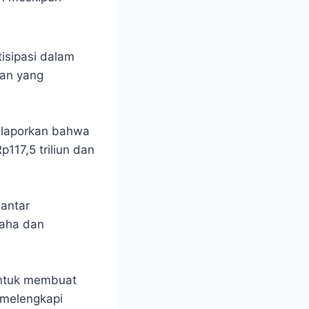
tisipasi dalam
an yang
melaporkan bahwa
117,5 triliun dan
 antar
saha dan
 untuk membuat
 melengkapi