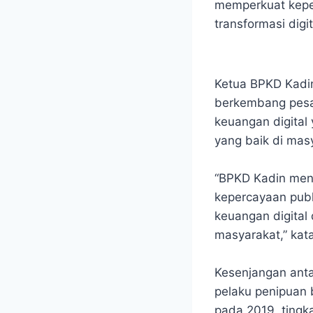
memperkuat keper
transformasi digit
Ketua BPKD Kadi
berkembang pesat 
keuangan digital
yang baik di mas
“BPKD Kadin men
kepercayaan publ
keuangan digital
masyarakat,” kata
Kesenjangan antar
pelaku penipuan 
pada 2019, tingk