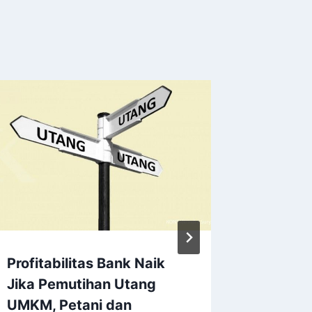
Profitabilitas Bank Naik
Bunga P
Jika Pemutihan Utang
Berizin
UMKM, Petani dan
Mulai 2