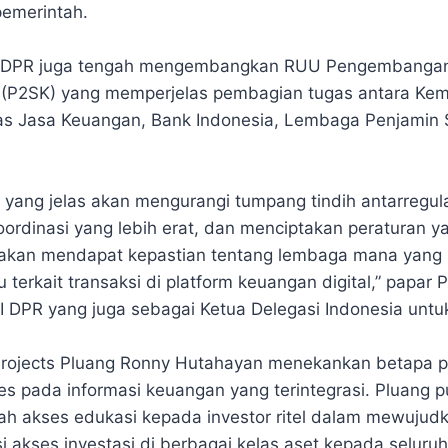
pemerintah.
asi, DPR juga tengah mengembangkan RUU Pengembanga
 (P2SK) yang memperjelas pembagian tugas antara Kem
tas Jasa Keuangan, Bank Indonesia, Lembaga Penjamin
 yang jelas akan mengurangi tumpang tindih antarregula
rdinasi yang lebih erat, dan menciptakan peraturan yan
 akan mendapat kepastian tentang lembaga mana yang
u terkait transaksi di platform keuangan digital,” papar 
I DPR yang juga sebagai Ketua Delegasi Indonesia untuk
 Projects Pluang Ronny Hutahayan menekankan betapa 
es pada informasi keuangan yang terintegrasi. Pluang
akses edukasi kepada investor ritel dalam mewujudka
 akses investasi di berbagai kelas aset kepada seluruh