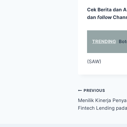
Cek Berita dan Ar
dan
follow
Chan
TRENDING
Bot
(SAW)
Post
PREVIOUS
Menilik Kinerja Peny
navigation
Fintech Lending pada