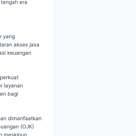
 tengah era
ch
yang
taran akses jasa
rasi keuangan
perkuat
r layanan
ten bagi
ntan dimanfaatkan
Keuangan (OJK)
en meskipun