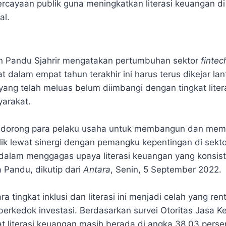
cayaan publik guna meningkatkan literasi keuangan di
al.
n Pandu Sjahrir mengatakan pertumbuhan sektor
finte
dalam empat tahun terakhir ini harus terus dikejar lan
 yang telah meluas belum diimbangi dengan tingkat lite
yarakat.
dorong para pelaku usaha untuk membangun dan mem
ik lewat sinergi dengan pemangku kepentingan di sekto
 dalam menggagas upaya literasi keuangan yang konsis
 Pandu, dikutip dari
Antara
, Senin, 5 September 2022.
a tingkat inklusi dan literasi ini menjadi celah yang re
berkedok investasi. Berdasarkan survei Otoritas Jasa 
at literasi keuangan masih berada di angka 38,03 pers