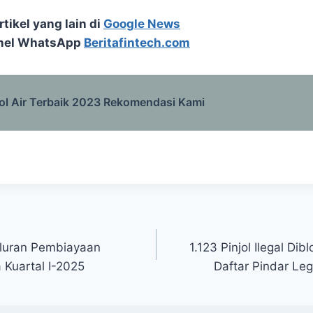
tikel yang lain di
Google News
nel WhatsApp
Beritafintech.com
ol Air Terbaik 2023 Rekomendasi Kami
aluran Pembiayaan
1.123 Pinjol Ilegal Di
 Kuartal I-2025
Daftar Pindar Leg