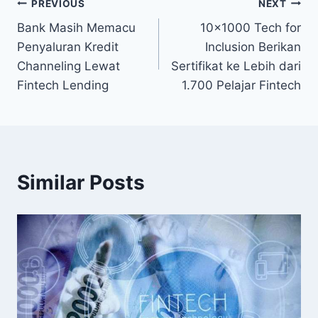
Post
PREVIOUS
NEXT
Bank Masih Memacu
10×1000 Tech for
navigation
Penyaluran Kredit
Inclusion Berikan
Channeling Lewat
Sertifikat ke Lebih dari
Fintech Lending
1.700 Pelajar Fintech
Similar Posts