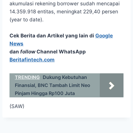
akumulasi rekening borrower sudah mencapai
14.359.918 entitas, meningkat 229,40 persen
(year to date).
Cek Berita dan Artikel yang lain di
Google
News
dan
follow
Channel WhatsApp
Beritafintech.com
TRENDING
Dukung Kebutuhan
Finansial​, BNC Tambah Limit Neo
Pinjam Hingga Rp100 Juta
(SAW)