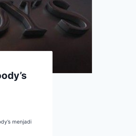
oody’s
ody’s menjadi