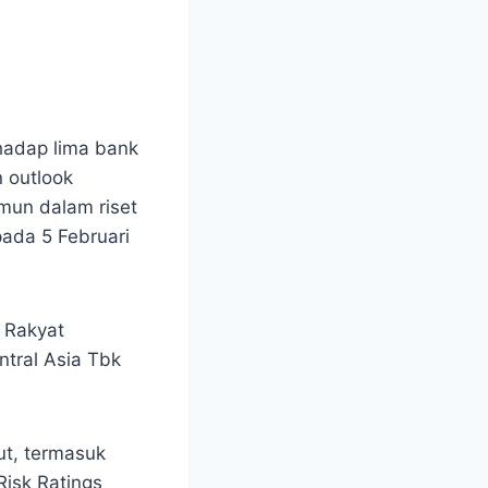
hadap lima bank
n outlook
amun dalam riset
pada 5 Februari
 Rakyat
ntral Asia Tbk
ut, termasuk
Risk Ratings