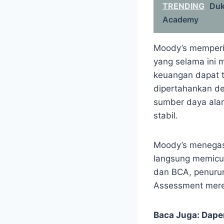
TRENDING
​Du
Academy
Moody’s mempering
yang selama ini 
keuangan dapat t
dipertahankan d
sumber daya ala
stabil.
Moody’s menegas
langsung memicu 
dan BCA, penurun
Assessment mere
Baca Juga:
Dape