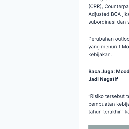
(CRR), Counterpa
Adjusted BCA jika
subordinasi dan 
Perubahan outloo
yang menurut Moo
kebijakan.
Baca Juga:
Mood
Jadi Negatif
“Risiko tersebut 
pembuatan kebijak
tahun terakhir,” 