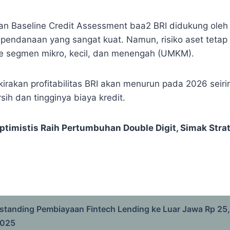
n Baseline Credit Assessment baa2 BRI didukung oleh pr
pendanaan yang sangat kuat. Namun, risiko aset tetap 
ke segmen mikro, kecil, dan menengah (UMKM).
rakan profitabilitas BRI akan menurun pada 2026 seir
ih dan tingginya biaya kredit.
ptimistis Raih Pertumbuhan Double Digit, Simak Stra
standing Pembiayaan Fintech Lending ke Luar Jawa Rp 25
 2025