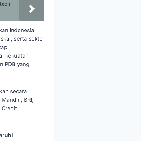
ntech
akan Indonesia
kal, serta sektor
tap
a, kekuatan
an PDB yang
kan secara
Mandiri, BRI,
 Credit
aruhi