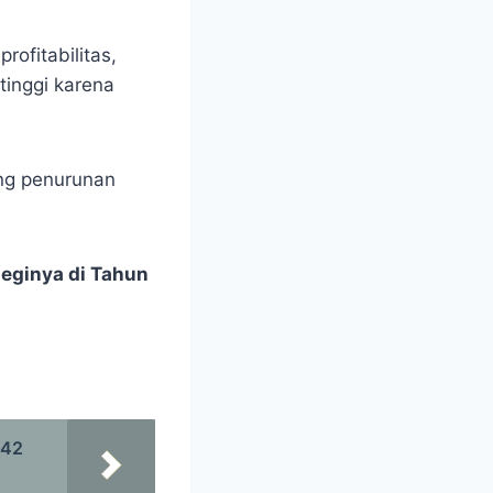
ofitabilitas,
tinggi karena
ing penurunan
teginya di Tahun
,42