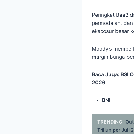
Peringkat Baa2 da
permodalan, dan 
eksposur besar 
Moody’s memperki
margin bunga bers
Baca Juga:
BSI O
2026
BNI
TRENDING
Out
Triliun per Juli