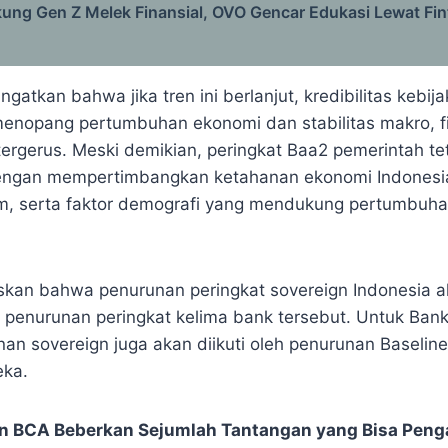
kung Gen Z Melek Finansial, OVO Gencar Edukasi Lewat Fi
atkan bahwa jika tren ini berlanjut, kredibilitas kebij
menopang pertumbuhan ekonomi dan stabilitas makro, fis
ergerus. Meski demikian, peringkat Baa2 pemerintah te
engan mempertimbangkan ketahanan ekonomi Indonesi
m, serta faktor demografi yang mendukung pertumbuh
kan bahwa penurunan peringkat sovereign Indonesia a
penurunan peringkat kelima bank tersebut. Untuk Bank 
an sovereign juga akan diikuti oleh penurunan Baseline
ka.
n BCA Beberkan Sejumlah Tantangan yang Bisa Peng