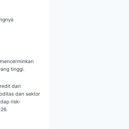
angnya
i mencerminkan
yang tinggi.
edit dari
oditas dan sektor
dap risk-
026.