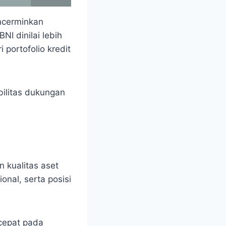
ncerminkan
NI dinilai lebih
 portofolio kredit
.
bilitas dukungan
 kualitas aset
onal, serta posisi
 cepat pada