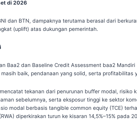
et di 2026
BNI dan BTN, dampaknya terutama berasal dari berkur
gkat (uplift) atas dukungan pemerintah.
i
nan Baa2 dan Baseline Credit Assessment baa2 Mandir
asih baik, pendanaan yang solid, serta profitabilitas 
encatat tekanan dari penurunan buffer modal, risiko kr
aman sebelumnya, serta eksposur tinggi ke sektor kom
Rasio modal berbasis tangible common equity (TCE) terha
(RWA) diperkirakan turun ke kisaran 14,5%–15% pada 2