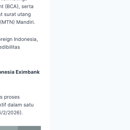
t (BCA), serta
t surat utang
(MTN) Mandiri.
reign Indonesia,
dibilitas
onesia Eximbank
as proses
tif dalam satu
6/2/2026).