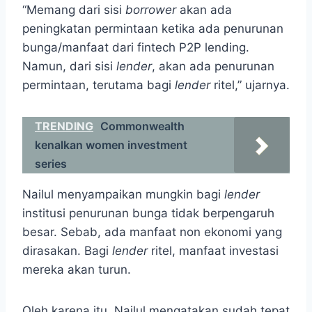
“Memang dari sisi
borrower
akan ada
peningkatan permintaan ketika ada penurunan
bunga/manfaat dari fintech P2P lending.
Namun, dari sisi
lender
, akan ada penurunan
permintaan, terutama bagi
lender
ritel,” ujarnya.
TRENDING
Commonwealth
kenalkan women investment
series
Nailul menyampaikan mungkin bagi
lender
institusi penurunan bunga tidak berpengaruh
besar. Sebab, ada manfaat non ekonomi yang
dirasakan. Bagi
lender
ritel, manfaat investasi
mereka akan turun.
Oleh karena itu, Nailul mengatakan sudah tepat