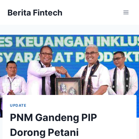
Skip
Berita Fintech
to
content
UPDATE
PNM Gandeng PIP
Dorong Petani