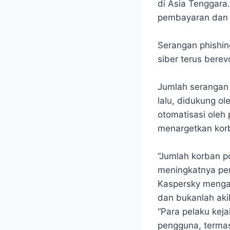
di Asia Tenggara
pembayaran dan d
Serangan phishin
siber terus bere
Jumlah serangan
lalu, didukung o
otomatisasi oleh
menargetkan korba
“Jumlah korban p
meningkatnya pen
Kaspersky mengai
dan bukanlah ak
“Para pelaku kej
pengguna, termas