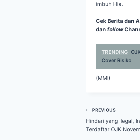
imbuh Hia.
Cek Berita dan Ar
dan
follow
Chan
TRENDING
OJK
Cover Risiko
(MMI)
Post
PREVIOUS
Hindari yang Ilegal, I
navigation
Terdaftar OJK Nove