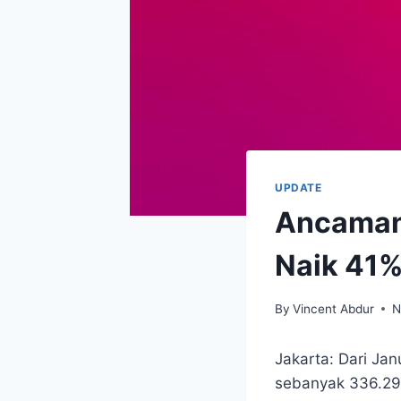
UPDATE
Ancaman 
Naik 41
By
Vincent Abdur
N
Jakarta: Dari Jan
sebanyak 336.294