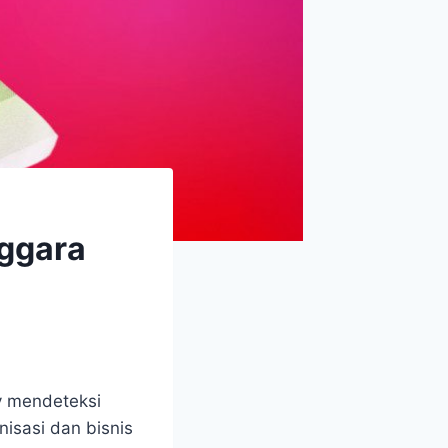
nggara
ky mendeteksi
isasi dan bisnis