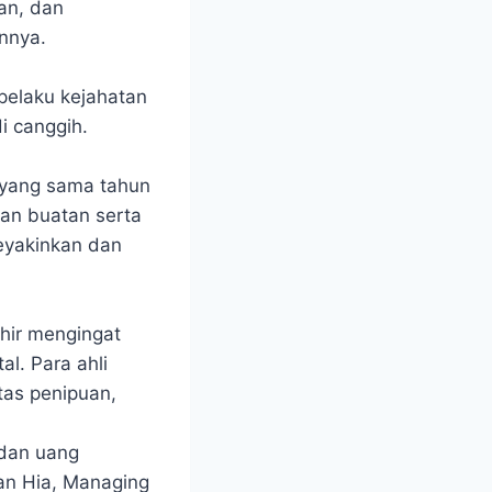
an, dan
innya.
 pelaku kejahatan
i canggih.
 yang sama tahun
san buatan serta
meyakinkan dan
hir mengingat
l. Para ahli
tas penipuan,
 dan uang
an Hia, Managing