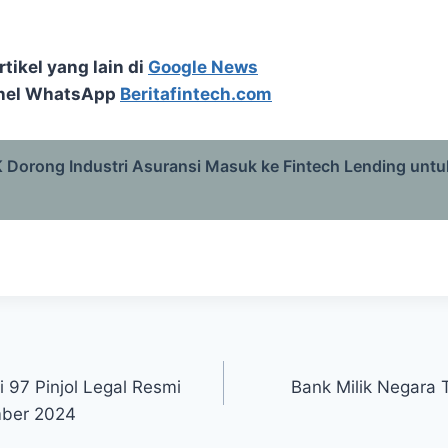
tikel yang lain di
Google News
nel WhatsApp
Beritafintech.com
 Dorong Industri Asuransi Masuk ke Fintech Lending untu
ni 97 Pinjol Legal Resmi
Bank Milik Negara T
mber 2024