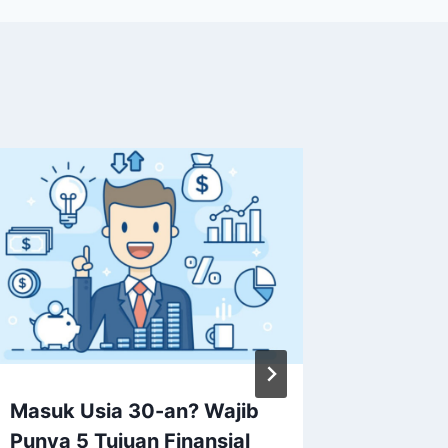
Masuk Usia 30-an? Wajib
Generas
Punya 5 Tujuan Finansial
Indone