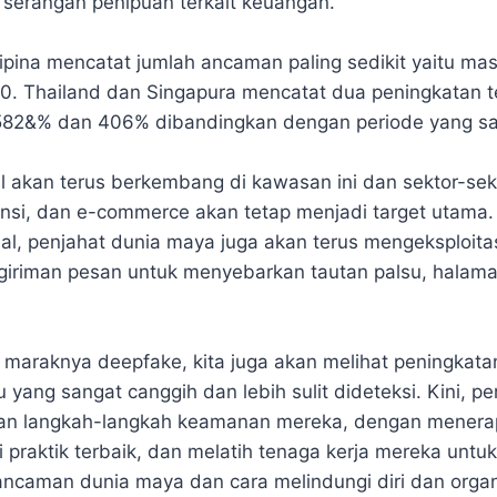
serangan penipuan terkait keuangan.
lipina mencatat jumlah ancaman paling sedikit yaitu ma
0. Thailand dan Singapura mencatat dua peningkatan t
582&% dan 406% dibandingkan dengan periode yang sam
al akan terus berkembang di kawasan ini dan sektor-sek
nsi, dan e-commerce akan tetap menjadi target utama. 
nal, penjahat dunia maya juga akan terus mengeksploita
giriman pesan untuk menyebarkan tautan palsu, halaman
maraknya deepfake, kita juga akan melihat peningkata
 yang sangat canggih dan lebih sulit dideteksi. Kini, p
kan langkah-langkah keamanan mereka, dengan menerap
 praktik terbaik, dan melatih tenaga kerja mereka un
ncaman dunia maya dan cara melindungi diri dan organ