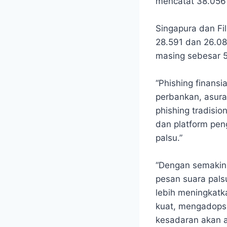
mencatat 38.056 
Singapura dan Fi
28.591 dan 26.08
masing sebesar 
“Phishing finansi
perbankan, asura
phishing tradisio
dan platform pen
palsu.”
“Dengan semakin 
pesan suara palsu
lebih meningkat
kuat, mengadopsi
kesadaran akan a