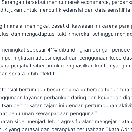
. Serangan tersebut meniru merek ecommerce, perbank
itujukan untuk mencuri kredensial dan data sensitif la
g finansial meningkat pesat di kawasan ini karena para
volusi dan mengadaptasi taktik mereka, sehingga menjad
 meningkat sebesar 41% dibandingkan dengan periode
leh peningkatan adopsi digital dan penggunaan kecerda
 para penjahat siber untuk menghasilkan konten yang 
n secara lebih efektif.
otensial bertumbuh besar selama beberapa tahun terak
ggunaan layanan perbankan daring dan keuangan digita
tkan peningkatan tajam ini dengan pertumbuhan aktivi
ibat penurunan kewaspadaan pengguna.”
ahatan siber menjadi lebih agresif dalam mengejar data
uk yang berasal dari perangkat perusahaan,” kata Adri