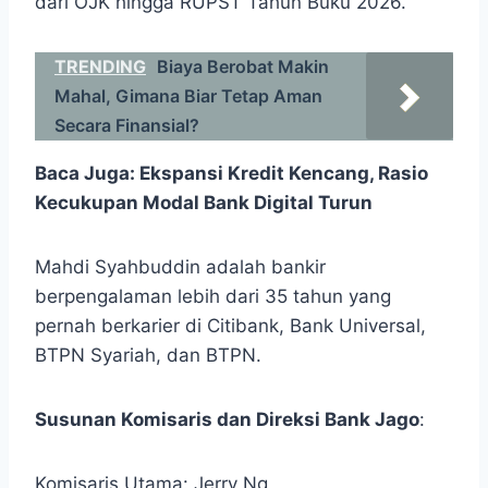
dari OJK hingga RUPST Tahun Buku 2026.
TRENDING
Biaya Berobat Makin
Mahal, Gimana Biar Tetap Aman
Secara Finansial?
Baca Juga:
Ekspansi Kredit Kencang, Rasio
Kecukupan Modal Bank Digital Turun
Mahdi Syahbuddin adalah bankir
berpengalaman lebih dari 35 tahun yang
pernah berkarier di Citibank, Bank Universal,
BTPN Syariah, dan BTPN.
Susunan Komisaris dan Direksi Bank Jago
:
Komisaris Utama: Jerry Ng