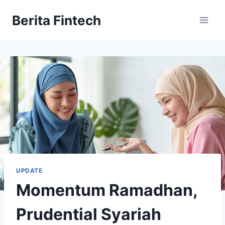
Skip
Berita Fintech
to
content
UPDATE
Momentum Ramadhan,
Prudential Syariah