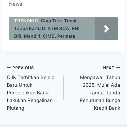
News
TRENDING
Cara Tarik Tunai
Tanpa Kartu Di ATM BCA, BNI,
BRI, Mandiri, CIMB, Permata
Post
PREVIOUS
NEXT
OJK Terbitkan Beleid
Mengawali Tahun
navigation
Baru Untuk
2025, Mulai Ada
Perbolehkan Bank
Tanda-Tanda
Lakukan Pengalihan
Penurunan Bunga
Piutang
Kredit Bank