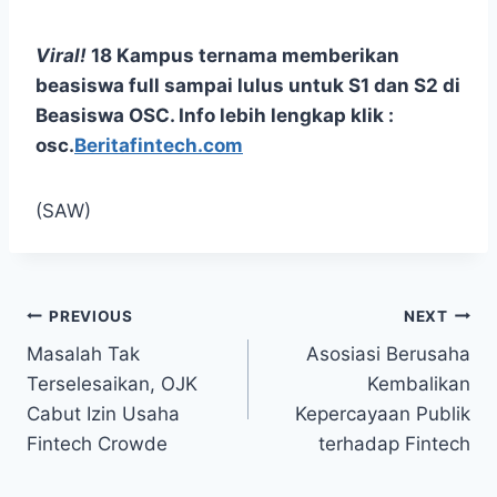
Viral!
18 Kampus ternama memberikan
beasiswa full sampai lulus untuk S1 dan S2 di
Beasiswa OSC. Info lebih lengkap klik :
osc.
Beritafintech.com
(SAW)
Post
PREVIOUS
NEXT
Masalah Tak
Asosiasi Berusaha
navigation
Terselesaikan, OJK
Kembalikan
Cabut Izin Usaha
Kepercayaan Publik
Fintech Crowde
terhadap Fintech