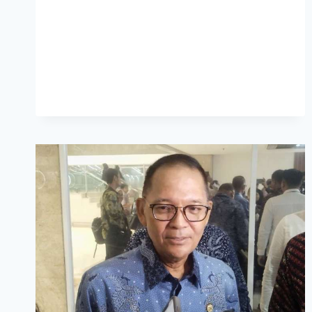
CATAT
PERTUMBUHAN
FEE
BASED
INCOME
PADA
SEMESTER
I-
2025,
INI
PENDORONGNYA