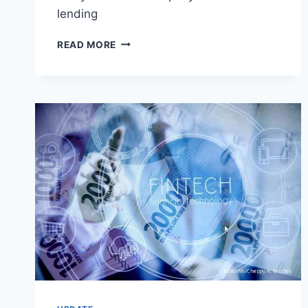
lending
OJK
READ MORE
SETUJUI
PEMBENTUKAN
SATU
KONSORSIUM
TERKAIT
ASURANSI
KREDIT
UNTUK
FINTECH
LENDING