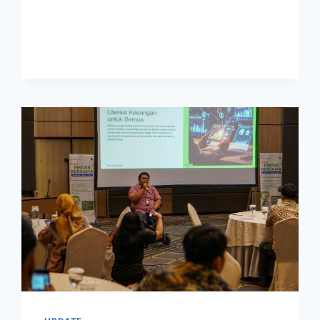
DIPANGKAS,
INI
EFEKNYA
KE
KINERJA
BANK
HIMBARA