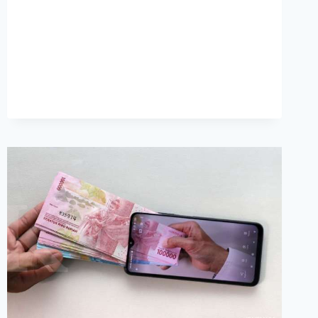
SOAL
ADANYA
KEJADIAN
FRAUD
DI
INDUSTRI
FINTECH
LENDING