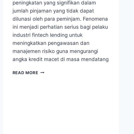
peningkatan yang signifikan dalam
jumlah pinjaman yang tidak dapat
dilunasi oleh para peminjam. Fenomena
ini menjadi perhatian serius bagi pelaku
industri fintech lending untuk
meningkatkan pengawasan dan
manajemen risiko guna mengurangi
angka kredit macet di masa mendatang
ANGKA
READ MORE
KREDIT
MACET
FINTECH
LENDING
MELONJAK,
TEMBUS
4,33%
PER
NOVEMBER
2025