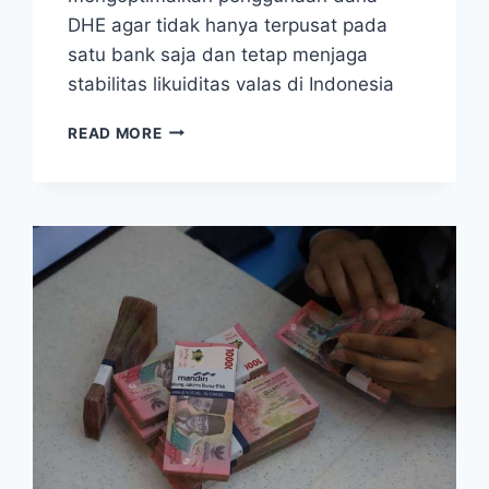
DHE agar tidak hanya terpusat pada
satu bank saja dan tetap menjaga
stabilitas likuiditas valas di Indonesia
DANA
READ MORE
DHE
HANYA
BISA
MASUK
BANK
HIMBARA,
BEGINI
EFEKNYA
KE
LIKUIDITAS
VALAS