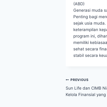
(ABD)
Generasi muda⁢ sa
Penting bagi ‌me
sejak usia muda.
keterampilan kep
program ini, diha
memiliki kebiasa
sehat secara fina
stabil secara ke
Post
PREVIOUS
Sun Life dan CIMB N
navigation
Kelola Finansial yang