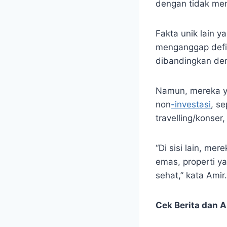
dengan tidak men
Fakta unik lain y
menganggap defin
dibandingkan de
Namun, mereka ya
non
-investasi
, s
travelling/konser
“Di sisi lain, me
emas, properti ya
sehat,” kata Amir.
Cek Berita dan Ar