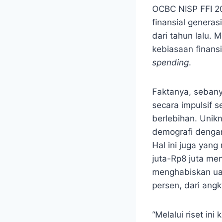
OCBC NISP FFI 2
finansial genera
dari tahun lalu.
kebiasaan finans
spending
.
Faktanya, seban
secara impulsif 
berlebihan. Unikn
demografi dengan
Hal ini juga yan
juta-Rp8 juta me
menghabiskan ua
persen, dari ang
“Melalui riset in