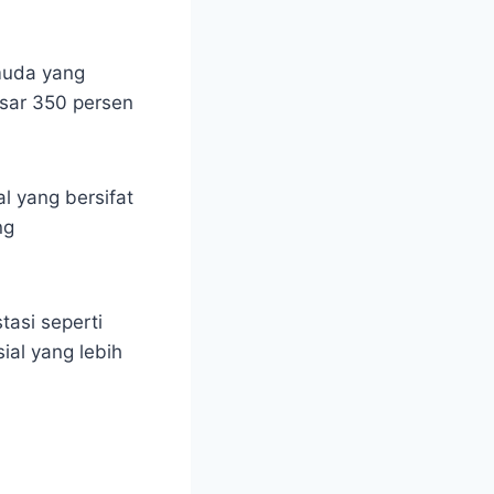
 muda yang
esar 350 persen
l yang bersifat
ng
tasi seperti
ial yang lebih