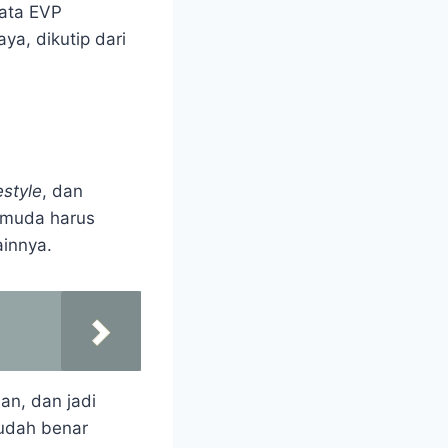
kata EVP
ya, dikutip dari
festyle
, dan
 muda harus
ainnya.
man, dan jadi
sudah benar