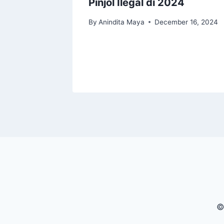
Pinjol Ilegal di 2024
t
By
Anindita Maya
December 16, 2024
©