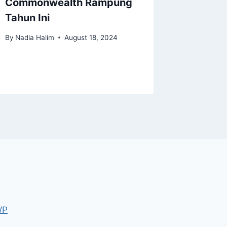
Commonwealth Rampung
Penagi
Tahun Ini
By
Anindit
By
Nadia Halim
August 18, 2024
WP