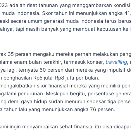
023 adalah riset tahunan yang menggambarkan kondisi
si muda Indonesia. Skor tahun ini menunjukkan angka 41
 Meski secara umum generasi muda Indonesia terus ber
ialnya, tapi masih banyak yang membuat keputusan keli
yak 35 persen mengaku mereka pernah melakukan pen
selama enam bulan terakhir, termasuk konser,
travelling
,
ya lagi, ternyata 60 persen dari mereka yang impulsif d
 penghasilan Rp5 juta-Rp8 juta per bulan.
g mengakibatkan skor finansial mereka yang memiliki p
ngalami penurunan. Meskipun begitu, persentase gener
ng demi gaya hidup sudah menurun sebesar tiga perse
ka tahun lalu yang menunjukkan angka 76 persen.
i kami ingin menyampaikan sehat finansial itu bisa dicap