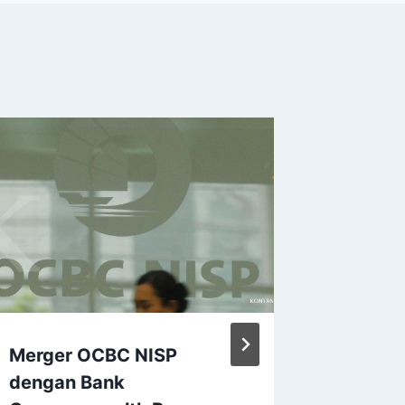
Merger OCBC NISP
Masih 
dengan Bank
Fintech