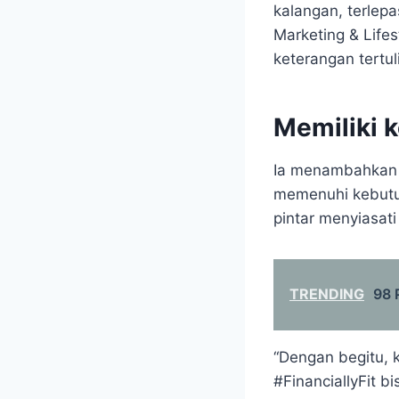
kalangan, terlep
Marketing & Life
keterangan tertu
Memiliki 
Ia menambahkan 
memenuhi kebutuh
pintar menyiasat
TRENDING
98 
“Dengan begitu,
#FinanciallyFit 