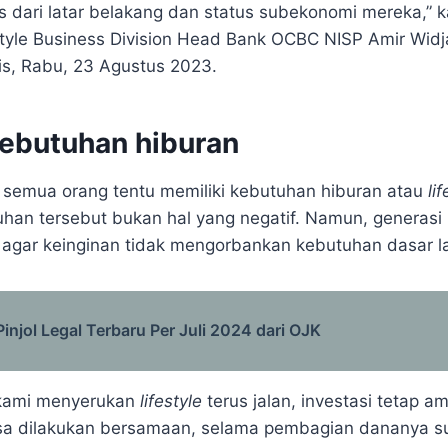
as dari latar belakang dan status subekonomi mereka,” 
style Business Division Head Bank OCBC NISP Amir Widja
lis, Rabu, 23 Agustus 2023.
kebutuhan hiburan
semua orang tentu memiliki kebutuhan hiburan atau
li
an tersebut bukan hal yang negatif. Namun, generasi
i agar keinginan tidak mengorbankan kebutuhan dasar l
Pinjol Legal Terbaru Per Juli 2024 dari OJK
 kami menyerukan
lifestyle
terus jalan, investasi tetap a
bisa dilakukan bersamaan, selama pembagian dananya 