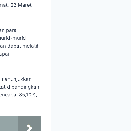
mat, 22 Maret
an para
murid-murid
an dapat melatih
apai
2 menunjukkan
kat dibandingkan
encapai 85,10%,