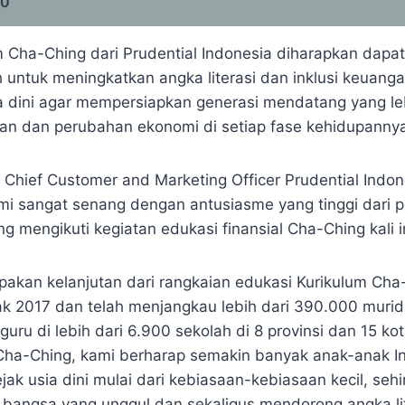
30
 Cha-Ching dari Prudential Indonesia diharapkan dap
 untuk meningkatkan angka literasi dan inklusi keuanga
a dini agar mempersiapkan generasi mendatang yang le
an dan perubahan ekonomi di setiap fase kehidupanny
 Chief Customer and Marketing Officer Prudential Indon
i sangat senang dengan antusiasme yang tinggi dari p
g mengikuti kegiatan edukasi finansial Cha-Ching kali in
upakan kelanjutan dari rangkaian edukasi Kurikulum Cha
ak 2017 dan telah menjangkau lebih dari 390.000 murid
 guru di lebih dari 6.900 sekolah di 8 provinsi dan 15 kot
Cha-Ching, kami berharap semakin banyak anak-anak I
ejak usia dini mulai dari kebiasaan-kebiasaan kecil, se
 bangsa yang unggul dan sekaligus mendorong angka lite