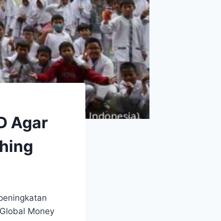
D Agar
hing
 peningkatan
 Global Money