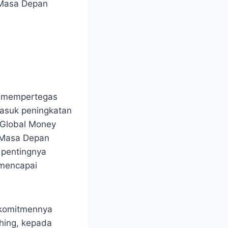
 Masa Depan
a) mempertegas
masuk peningkatan
 Global Money
 Masa Depan
 pentingnya
 mencapai
 komitmennya
hing, kepada