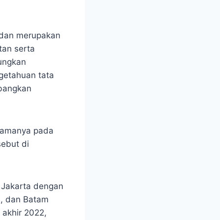
5 dan merupakan
tan serta
ungkan
ngetahuan tata
mbangkan
rtamanya pada
ebut di
i Jakarta dengan
n, dan Batam
 akhir 2022,