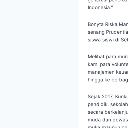
Indonesia.”
Bonyta Riska Mar
senang Prudentia
siswa siswi di Se
Melihat para mur
kami para volunte
manajemen keuang
hingga ke berbaga
Sejak 2017, Kuri
pendidik, sekolah
secara berkelanj
muda dan dewasa 
muka maupun onli