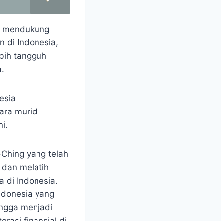
at mendukung
n di Indonesia,
bih tangguh
a.
esia
ara murid
i.
-Ching yang telah
 dan melatih
a di Indonesia.
ndonesia yang
hingga menjadi
rasi finansial di