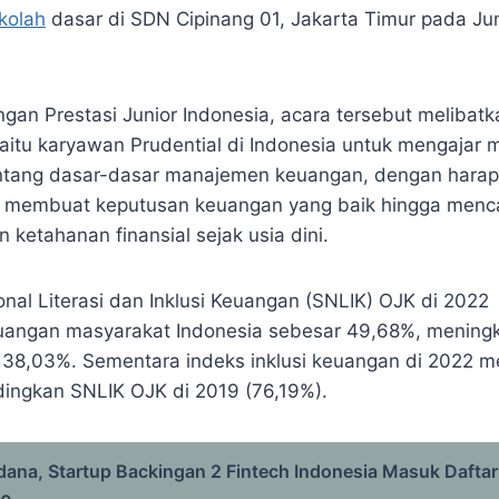
kolah
dasar di SDN Cipinang 01, Jakarta Timur pada Ju
gan Prestasi Junior Indonesia, acara tersebut melibatk
aitu karyawan Prudential di Indonesia untuk mengajar 
entang dasar-dasar manajemen keuangan, dengan harap
 membuat keputusan keuangan yang baik hingga menc
 ketahanan finansial sejak usia dini.
ional Literasi dan Inklusi Keuangan (SNLIK) OJK di 202
keuangan masyarakat Indonesia sebesar 49,68%, mening
38,03%. Sementara indeks inklusi keuangan di 2022 m
ingkan SNLIK OJK di 2019 (76,19%).
dana, Startup Backingan 2 Fintech Indonesia Masuk Daftar