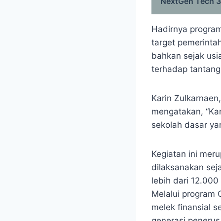
NextGen Tech 
Hadirnya program
target pemerintah
bahkan sejak usi
terhadap tantang
Karin Zulkarnaen,
mengatakan, “Kam
sekolah dasar yan
Kegiatan ini mer
dilaksanakan sej
lebih dari 12.000
Melalui program 
melek finansial s
generasi penerus