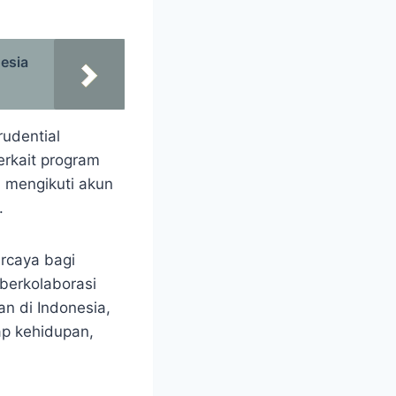
esia
rudential
terkait program
 mengikuti akun
.
rcaya bagi
 berkolaborasi
an di Indonesia,
ap kehidupan,