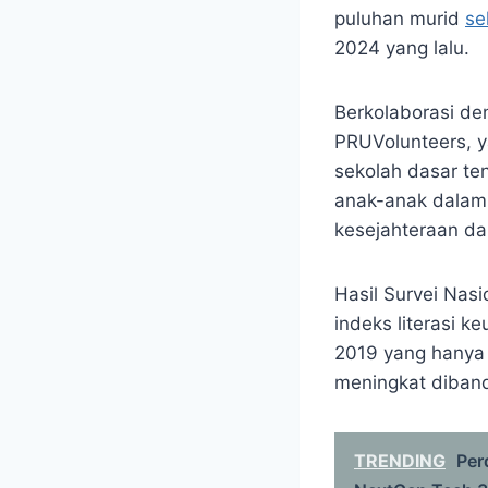
puluhan murid
se
2024 yang lalu.
Berkolaborasi den
PRUVolunteers, y
sekolah dasar t
anak-anak dalam
kesejahteraan dan
Hasil Survei Nas
indeks literasi 
2019 yang hanya 
meningkat diband
TRENDING
Per