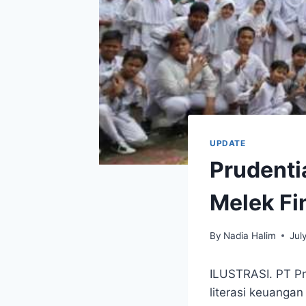
UPDATE
Prudenti
Melek Fi
By
Nadia Halim
Jul
ILUSTRASI. PT Pr
literasi keuanga