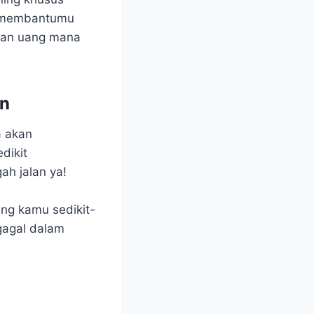
t membantumu
 dan uang mana
an
a akan
dikit
ah jalan ya!
ang kamu sedikit-
gagal dalam