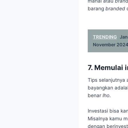
mahal atau
bran
barang
branded
d
TRENDING
Jan
November 202
7. Memulai 
Tips selanjutnya 
bayangkan adalah
benar
lho
.
Investasi bisa k
Misalnya kamu me
dengan berinvesta