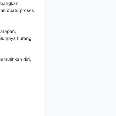
ambangkan
kan suatu proses
harapan,
belumnya kurang
emulihkan diri,