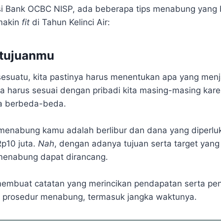
si Bank OCBC NISP, ada beberapa tips menabung yang 
emakin
fit
di Tahun Kelinci Air:
 tujuanmu
esuatu, kita pastinya harus menentukan apa yang menja
uga harus sesuai dengan pribadi kita masing-masing ka
ya berbeda-beda.
 menabung kamu adalah berlibur dan dana yang diperluk
Rp10 juta.
Nah
, dengan adanya tujuan serta target yang j
 menabung dapat dirancang.
membuat catatan yang merincikan pendapatan serta p
l prosedur menabung, termasuk jangka waktunya.