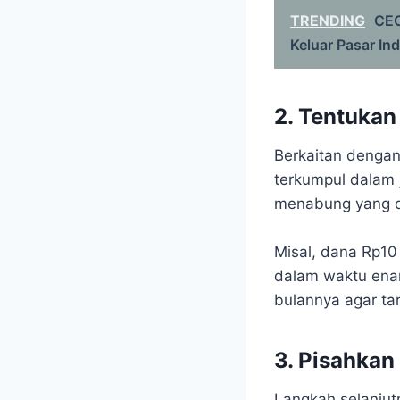
TRENDING
CEO
Keluar Pasar In
2. Tentukan
Berkaitan denga
terkumpul dalam 
menabung yang 
Misal, dana Rp10
dalam waktu enam
bulannya agar tar
3. Pisahkan
Langkah selanjut