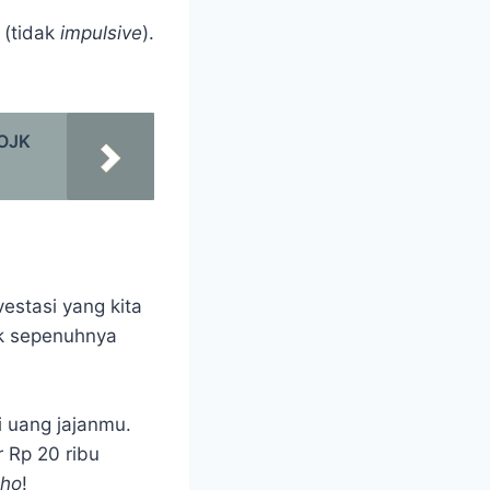
 (tidak
impulsive
).
 OJK
estasi yang kita
ak sepenuhnya
 uang jajanmu.
 Rp 20 ribu
lho
!