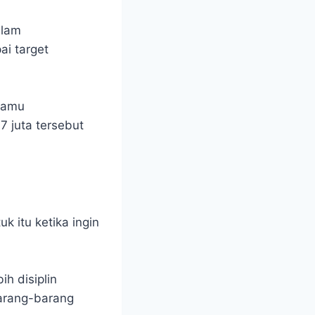
lam
i target
 kamu
7 juta tersebut
uk itu ketika ingin
h disiplin
barang-barang