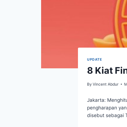
UPDATE
8 Kiat Fi
By
Vincent Abdur
M
Jakarta: Menghit
pengharapan yang
disebut sebagai T