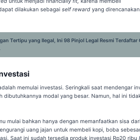
ded
untuk menjadi
financially fit,
karena membeli
apat dilakukan sebagai
self reward
yang direncanakan
gan Tertipu yang Ilegal, Ini 98 Pinjol Legal Resmi Terdaftar
4
investasi
adalah memulai investasi. Seringkali saat mendengar inv
 dibutuhkannya modal yang besar. Namun, hal ini tid
amu mulai bahkan hanya dengan memanfaatkan sisa dari
ngurangi uang jajan untuk membeli kopi, boba sebesar
si. Saat ini sudah tersedia produk investasi Rp20 ribu