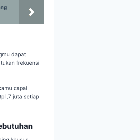
ang
ngmu dapat
tukan frekuensi
 kamu capai
1,7 juta setiap
kebutuhan
ning khusus