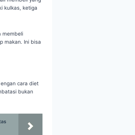
 kulkas, ketiga
sa membeli
p makan. Ini bisa
engan cara diet
embatasi bukan
tas