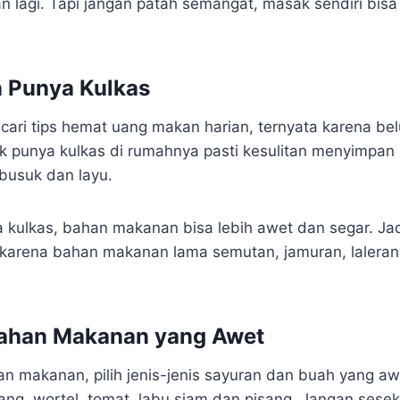
n lagi. Tapi jangan patah semangat, masak sendiri bisa 
n Punya Kulkas
cari tips hemat uang makan harian, ternyata karena be
k punya kulkas di rumahnya pasti kesulitan menyimpa
busuk dan layu.
 kulkas, bahan makanan bisa lebih awet dan segar. Jad
gi karena bahan makanan lama semutan, jamuran, laleran
 Bahan Makanan yang Awet
an makanan, pilih jenis-jenis sayuran dan buah yang aw
tang, wortel, tomat, labu siam dan pisang. Jangan sese