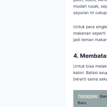
mudah rusak, sepe
sayuran ini cukup
Untuk para singl
makanan seperti 
jadi teman makan
4. Membatas
Untuk bisa melak
kalori. Batasi a
berarti sama seka
TRENDING
Ban
Baru