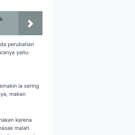
ik
ada perubahan
ranya yaitu:
Semakin ia sering
nya, makan
 makan karena
 masak malah