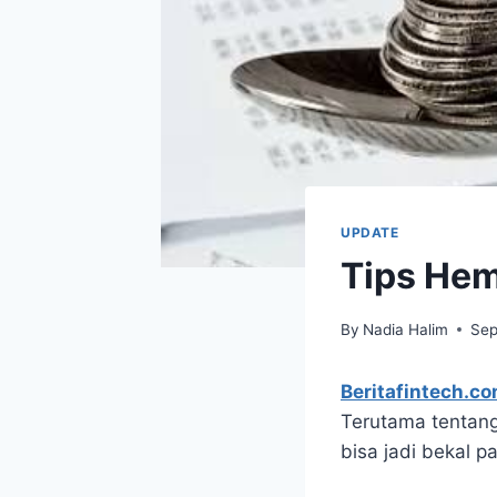
UPDATE
Tips Hem
By
Nadia Halim
Sep
Beritafintech.c
Terutama tentan
bisa jadi bekal 