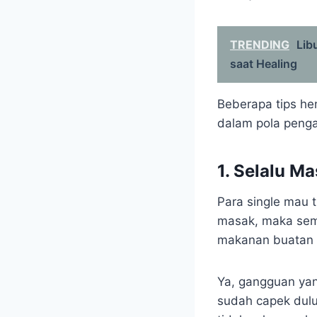
TRENDING
Lib
saat Healing
Beberapa tips he
dalam pola penga
1. Selalu Ma
Para single mau t
masak, maka sema
makanan buatan s
Ya, gangguan yan
sudah capek dulu