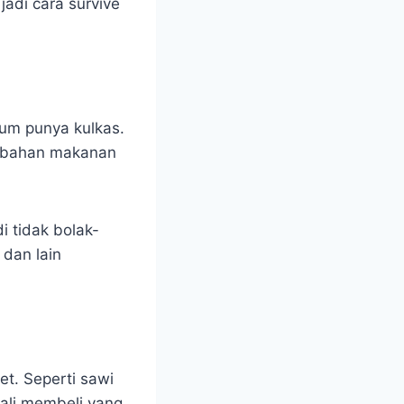
jadi cara survive
lum punya kulkas.
n bahan makanan
i tidak bolak-
 dan lain
et. Seperti sawi
kali membeli yang