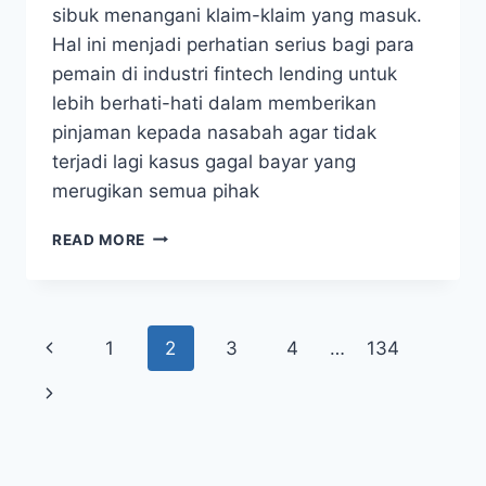
sibuk menangani klaim-klaim yang masuk.
Hal ini menjadi perhatian serius bagi para
pemain di industri fintech lending untuk
lebih berhati-hati dalam memberikan
pinjaman kepada nasabah agar tidak
terjadi lagi kasus gagal bayar yang
merugikan semua pihak
ASURANSI
READ MORE
ASO
MENCUAT
SEIRING
MASALAH
Page
Previous
1
2
3
4
…
134
GAGAL
BAYAR
navigation
Page
Next
DI
FINTECH
Page
LENDING