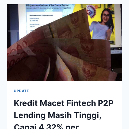
FINTECH
LENDING
TETAP
HATI-
HATI
SALURKAN
PEMBIAYAAN
UPDATE
Kredit Macet Fintech P2P
Lending Masih Tinggi,
Capai 4,32% per