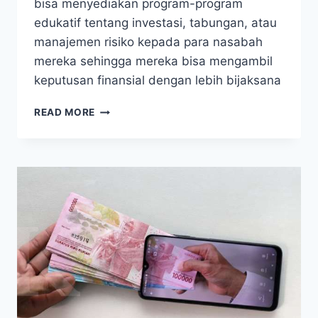
bisa menyediakan program-program
edukatif tentang investasi, tabungan, atau
manajemen risiko kepada para nasabah
mereka sehingga mereka bisa mengambil
keputusan finansial dengan lebih bijaksana
INI
READ MORE
EMPAT
METODE
KOLABORASI
YANG
BISA
DILAKUKAN
BANK
DAN
FINTECH