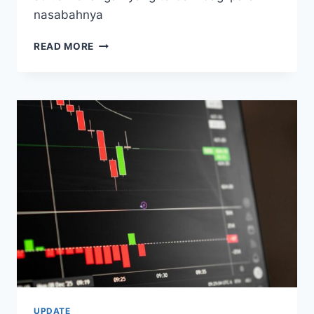
nasabahnya
BCA
READ MORE
PERKUAT
KERJASAMA
DENGAN
FINTECH
UNTUK
CIPTAKAN
EKOSISTEM
KEUANGAN
YANG
STABIL
UPDATE