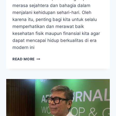
merasa sejahtera dan bahagia dalam
menjalani kehidupan sehari-hari. Oleh
karena itu, penting bagi kita untuk selalu
memperhatikan dan merawat baik
kesehatan fisik maupun finansial kita agar
dapat mencapai hidup berkualitas di era
modern ini
SEHAT
READ MORE
FISIK
&
FINANSIAL:
DEFINISI
HIDUP
BERKUALITAS
DI
ERA
SEKARANG