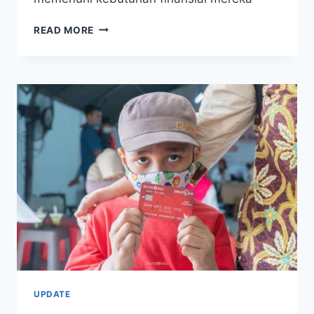
KREDIT
READ MORE
MACET
FINTECH
P2P
LENDING
MASIH
TINGGI,
CAPAI
4,32%
PER
DESEMBER
2025
UPDATE