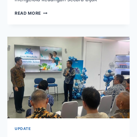
INI
READ MORE
DAFTAR
124
PINJOL
YANG
TERDAFTAR
DAN
BERIZIN
DI
OJK
UPDATE