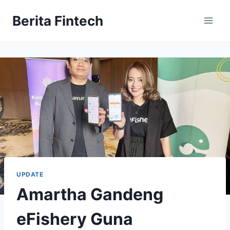
Skip
Berita Fintech
to
content
UPDATE
Amartha Gandeng
eFishery Guna