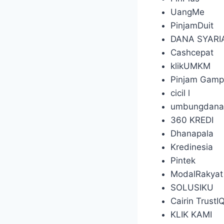
UangMe
PinjamDuit
DANA SYAR
Cashcepat
klikUMKM
Pinjam Gam
cicil l
umbungdana
360 KREDI
Dhanapala
Kredinesia
Pintek
ModalRakyat
SOLUSIKU
Cairin TrustI
KLIK KAMI