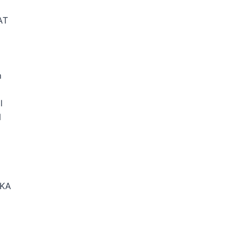
AT
n
l
l
KA