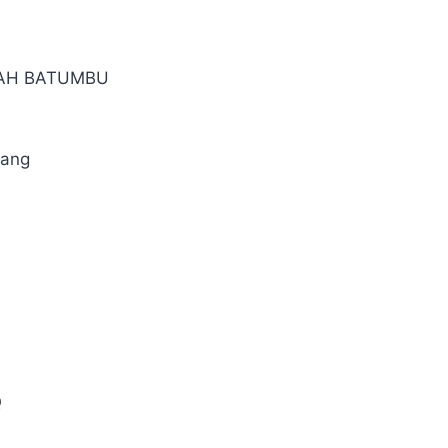
IAH BATUMBU
pang
Q