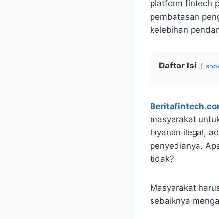
platform fintech 
pembatasan pengg
kelebihan penda
Daftar Isi
sho
Beritafintech.c
masyarakat untuk
layanan ilegal, a
penyedianya. Apa
tidak?
Masyarakat harus 
sebaiknya mengaju