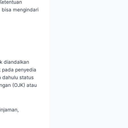
 Ketentuan
 bisa mengindari
k diandalkan
k pada penyedia
h dahulu status
angan (OJK) atau
pinjaman,