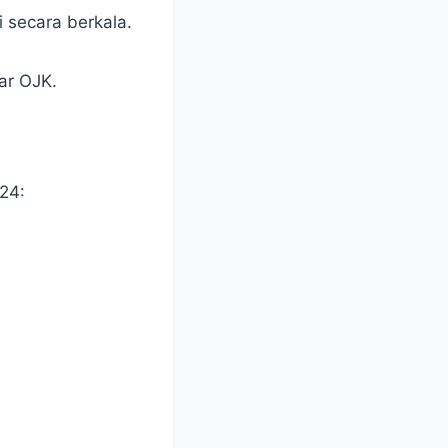
i secara berkala.
ar OJK.
024: