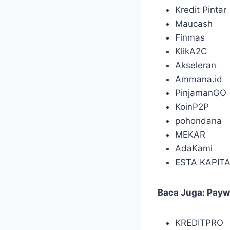
Kredit Pintar
Maucash
Finmas
KlikA2C
Akseleran
Ammana.id
PinjamanGO
KoinP2P
pohondana
MEKAR
AdaKami
ESTA KAPITA
Baca Juga:
Payw
KREDITPRO