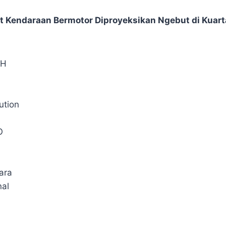
t Kendaraan Bermotor Diproyeksikan Ngebut di Kuartal
AH
ution
O
ara
nal