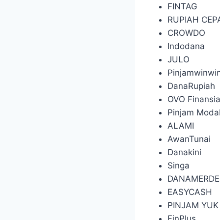
FINTAG
RUPIAH CEP
CROWDO
Indodana
JULO
Pinjamwinwi
DanaRupiah
OVO Finansia
Pinjam Moda
ALAMI
AwanTunai
Danakini
Singa
DANAMERDE
EASYCASH
PINJAM YUK
FinPlus