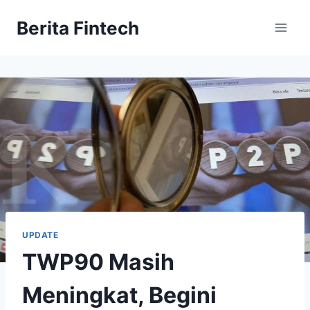
Skip
Berita Fintech
to
content
UPDATE
TWP90 Masih
Meningkat, Begini