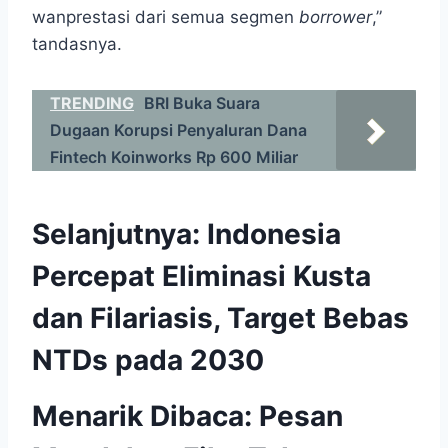
wanprestasi dari semua segmen
borrower
,”
tandasnya.
TRENDING
BRI Buka Suara
Dugaan Korupsi Penyaluran Dana
Fintech Koinworks Rp 600 Miliar
Selanjutnya:
Indonesia
Percepat Eliminasi Kusta
dan Filariasis, Target Bebas
NTDs pada 2030
Menarik Dibaca:
Pesan